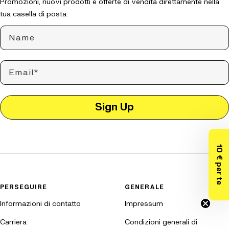
Promozioni, nuovi prodotti e offerte di vendita direttamente nella
tua casella di posta.
Name
Email
Sign Up
10 € per te
PERSEGUIRE
GENERALE
Informazioni di contatto
Impressum
Carriera
Condizioni generali di